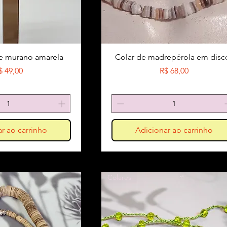
de murano amarela
Colar de madrepérola em disc
reço
Preço
$ 49,00
R$ 68,00
r ao carrinho
Adicionar ao carrinho
Colares