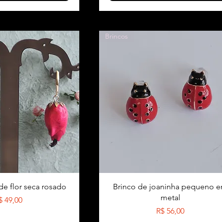
Brincos
de flor seca rosado
Brinco de joaninha pequeno 
metal
reço
$ 49,00
Preço
R$ 56,00