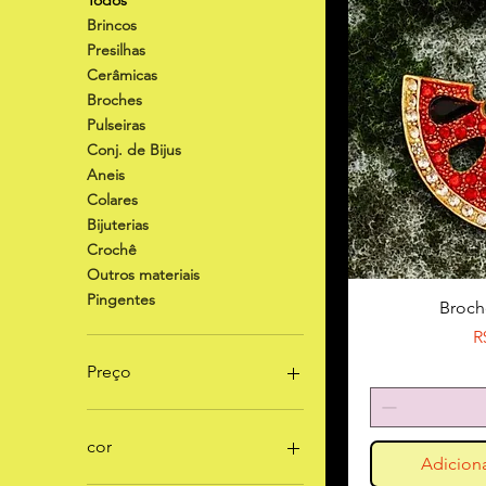
Todos
Brincos
Presilhas
Cerâmicas
Broches
Pulseiras
Conj. de Bijus
Aneis
Colares
Bijuterias
Crochê
Outros materiais
Pingentes
Broch
P
R
Preço
R$ 17
R$ 199
cor
Adiciona