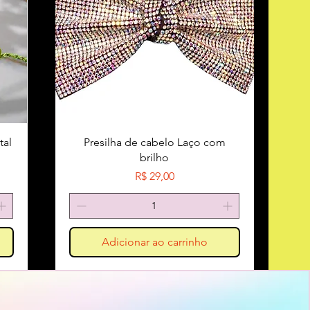
tal
Presilha de cabelo Laço com
brilho
Preço
R$ 29,00
Adicionar ao carrinho