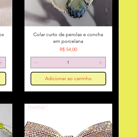
os
Colar curto de perolas e concha
em porcelana
Preço
R$ 54,00
Adicionar ao carrinho
Presilhas