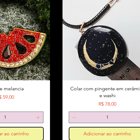
e melancia
Colar com pingente em cerâmi
e washi
reço
$ 59,00
Preço
R$ 78,00
r ao carrinho
Adicionar ao carrinho