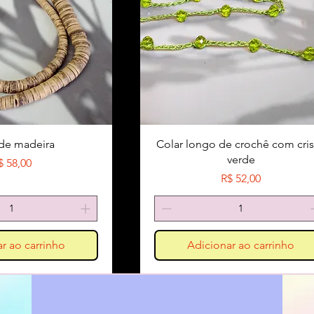
 de madeira
Colar longo de crochê com cris
verde
reço
$ 58,00
Preço
R$ 52,00
r ao carrinho
Adicionar ao carrinho