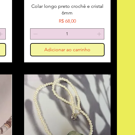
Colar longo preto crochê e cristal
6mm
Preço
R$ 68,00
Adicionar ao carrinho
Colares