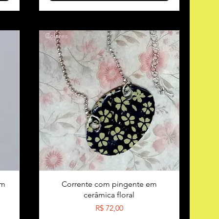
Colares
em
Corrente com pingente em
cerâmica floral
Preço
R$ 72,00