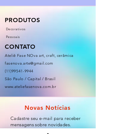
PRODUTOS
Decorativos
Pessoais
CONTATO
Ateliê Fase NOva art, craft, cerâmica
fasenova.arte@gmail.com
(11)99541-9944
São Paulo / Capital / Brasil
www.ateliefasenova.com.br
Novas Notícias
Cadastre seu e-mail para receber
mensagens sobre novidades.