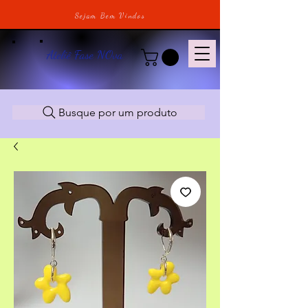
Sejam Bem Vindos
Ateliê Fase NOva
Busque por um produto