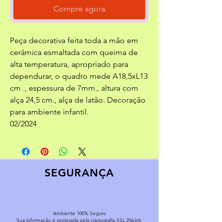
Compre agora
Peça decorativa feita toda a mão em
cerâmica esmaltada com queima de
alta temperatura, apropriado para
dependurar, o quadro mede A18,5xL13
cm ., espessura de 7mm., altura com
alça 24,5 cm., alça de latão. Decoração
para ambiente infantil.
02/2024
SEGURANÇA
Ambiente 100% Seguro
Sua informação é protegida pela criptografia SSL 256-bit.