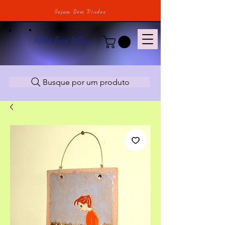
Sejam Bem Vindos
Ateliê Fase NOva
Busque por um produto