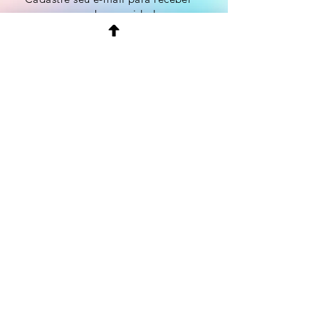
mensagens sobre novidades.
Email
Enviar
Something Just like This - The Chainsmokers & Coldplay _ Cello Cover by Jodok Vuille
Entrega e Prazo
Compras e Devoluções
Envio e Reenvio
Extravios