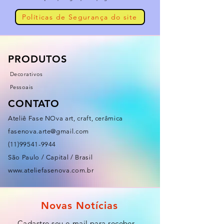
Políticas de Segurança do site
PRODUTOS
Decorativos
Pessoais
CONTATO
Ateliê Fase NOva art, craft, cerâmica
fasenova.arte@gmail.com
(11)99541-9944
São Paulo / Capital / Brasil
www.ateliefasenova.com.br
Novas Notícias
Cadastre seu e-mail para receber