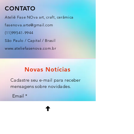
CONTATO
Ateliê Fase NOva art, craft, cerâmica
fasenova.arte@gmail.com
(11)99541-9944
São Paulo / Capital / Brasil
www.ateliefasenova.com.br
Novas Notícias
Cadastre seu e-mail para receber
mensagens sobre novidades.
Email
Enviar