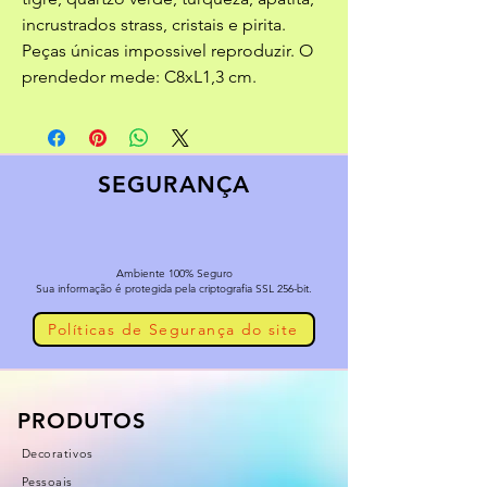
incrustrados strass, cristais e pirita.
Peças únicas impossivel reproduzir. O
prendedor mede: C8xL1,3 cm.
SEGURANÇA
Ambiente 100% Seguro
Sua informação é protegida pela criptografia SSL 256-bit.
Políticas de Segurança do site
PRODUTOS
Decorativos
Pessoais