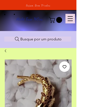
Sejam Bem Vindos
Ateliê Fase NOva
Busque por um produto