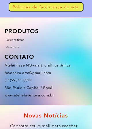
Políticas de Segurança do site
PRODUTOS
Decorativos
Pessoais
CONTATO
Ateliê Fase NOva art, craft, cerâmica
fasenova.arte@gmail.com
(11)99541-9944
São Paulo / Capital / Brasil
www.ateliefasenova.com.br
Novas Notícias
Cadastre seu e-mail para receber