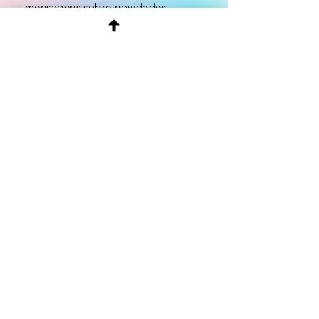
mensagens sobre novidades.
Email
Enviar
Something Just like This - The Chainsmokers & Coldplay _ Cello Cover by Jodok Vuille
Entrega e Prazo
Compras e Devoluções
Envio e Reenvio
Extravios
Desistência