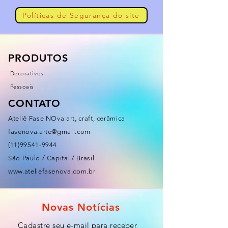
Políticas de Segurança do site
PRODUTOS
Decorativos
Pessoais
CONTATO
Ateliê Fase NOva art, craft, cerâmica
fasenova.arte@gmail.com
(11)99541-9944
São Paulo / Capital / Brasil
www.ateliefasenova.com.br
Novas Notícias
Cadastre seu e-mail para receber