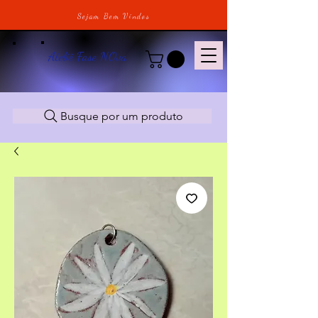
Sejam Bem Vindos
Ateliê Fase NOva
Busque por um produto