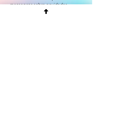
mensagens sobre novidades.
Email
Enviar
Something Just like This - The Chainsmokers & Coldplay _ Cello Cover by Jodok Vuille
Entrega e Prazo
Compras e Devoluções
Envio e Reenvio
Extravios
Desistência