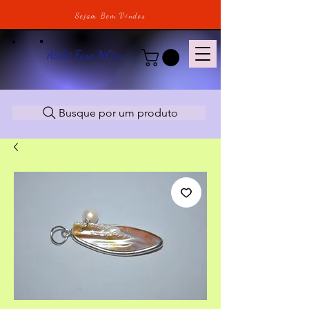
Sejam Bem Vindos
Ateliê Fase NOva
Busque por um produto