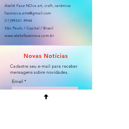
Ateliê Fase NOva art, craft, cerâmica
fasenova.arte@gmail.com
(11)99541-9944
São Paulo / Capital / Brasil
www.ateliefasenova.com.br
Novas Notícias
Cadastre seu e-mail para receber
mensagens sobre novidades.
Email
Enviar