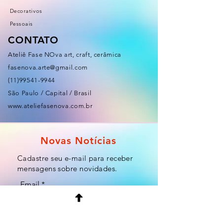
Decorativos
Pessoais
CONTATO
Ateliê Fase NOva art, craft, cerâmica
fasenova.arte@gmail.com
(11)99541-9944
São Paulo / Capital / Brasil
www.ateliefasenova.com.br
Novas Notícias
Cadastre seu e-mail para receber
mensagens sobre novidades.
Email