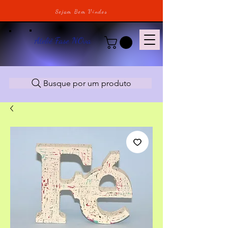
Sejam Bem Vindos
Ateliê Fase NOva
Busque por um produto