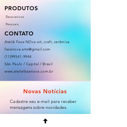
PRODUTOS
Decorativos
Pessoais
CONTATO
Ateliê Fase NOva art, craft, cerâmica
fasenova.arte@gmail.com
(11)99541-9944
São Paulo / Capital / Brasil
www.ateliefasenova.com.br
Novas Notícias
Cadastre seu e-mail para receber
mensagens sobre novidades.
Email