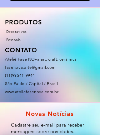
PRODUTOS
Decorativos
Pessoais
CONTATO
Ateliê Fase NOva art, craft, cerâmica
fasenova.arte@gmail.com
(11)99541-9944
São Paulo / Capital / Brasil
www.ateliefasenova.com.br
Novas Notícias
Cadastre seu e-mail para receber
mensagens sobre novidades.