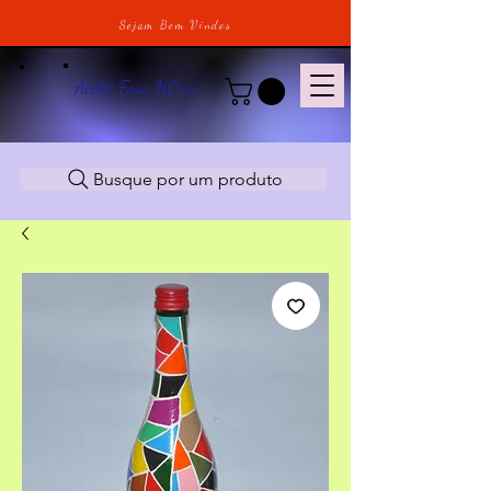
Sejam Bem Vindos
Ateliê Fase NOva
Busque por um produto