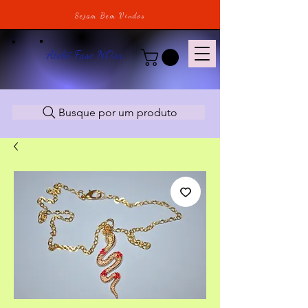
Sejam Bem Vindos
Ateliê Fase NOva
Busque por um produto