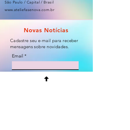
São Paulo / Capital / Brasil
www.ateliefasenova.com.br
Novas Notícias
Cadastre seu e-mail para receber
mensagens sobre novidades.
Email
Enviar
Something Just like This - The Chainsmokers & Coldplay _ Cello Cover by Jodok Vuille
Entrega e Prazo