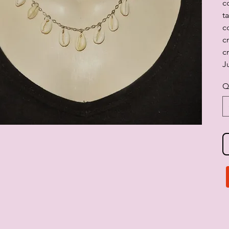
c
t
c
c
c
J
Q