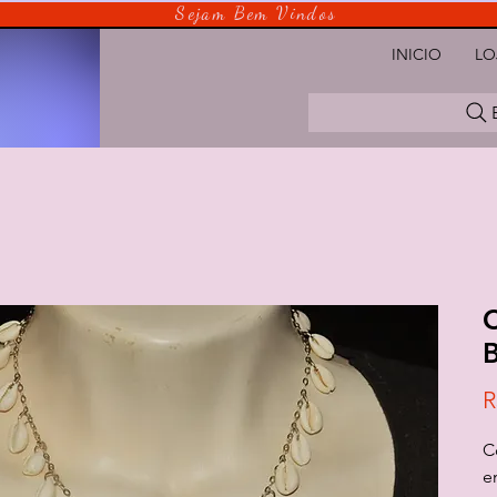
Sejam Bem Vindos
INICIO
LO
C
B
R
C
e