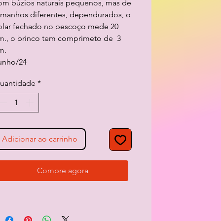
om búzios naturais pequenos, mas de
amanhos diferentes, dependurados, o
olar fechado no pescoço mede 20
m., o brinco tem comprimeto de 3
m.
unho/24
uantidade
*
Adicionar ao carrinho
Compre agora