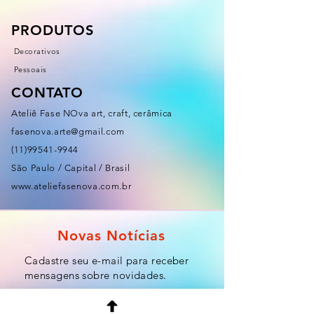
PRODUTOS
Decorativos
Pessoais
CONTATO
Ateliê Fase NOva art, craft, cerâmica
fasenova.arte@gmail.com
(11)99541-9944
São Paulo / Capital / Brasil
www.ateliefasenova.com.br
Novas Notícias
Cadastre seu e-mail para receber
mensagens sobre novidades.
Email