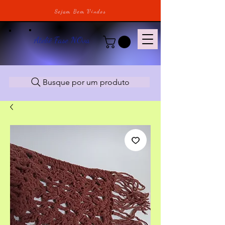
Sejam Bem Vindos
Ateliê Fase NOva
Busque por um produto