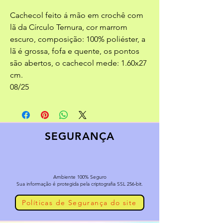
Cachecol feito á mão em crochê com
lã da Círculo Ternura, cor marrom
escuro, composição: 100% poliéster, a
lã é grossa, fofa e quente, os pontos
são abertos, o cachecol mede: 1.60x27
cm.
08/25
SEGURANÇA
Ambiente 100% Seguro
Sua informação é protegida pela criptografia SSL 256-bit.
Políticas de Segurança do site