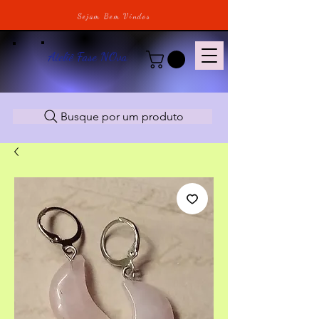
Sejam Bem Vindos
Ateliê Fase NOva
Busque por um produto