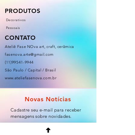
PRODUTOS
Decorativos
Pessoais
CONTATO
Ateliê Fase NOva art, craft, cerâmica
fasenova.arte@gmail.com
(11)99541-9944
São Paulo / Capital / Brasil
www.ateliefasenova.com.br
Novas Notícias
Cadastre seu e-mail para receber
mensagens sobre novidades.
Email