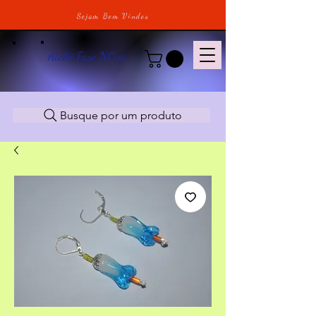
Sejam Bem Vindos
Ateliê Fase NOva
Busque por um produto