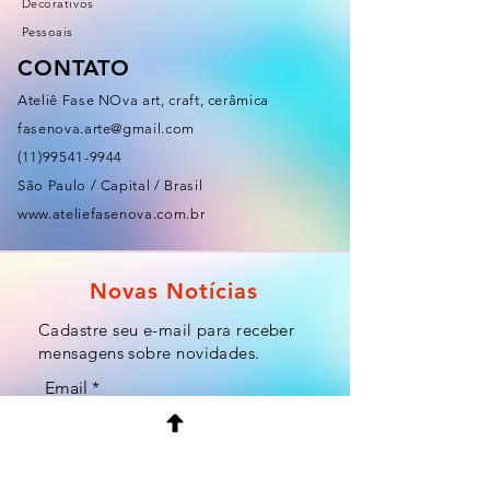
Decorativos
Pessoais
CONTATO
Ateliê Fase NOva art, craft, cerâmica
fasenova.arte@gmail.com
(11)99541-9944
São Paulo / Capital / Brasil
www.ateliefasenova.com.br
Novas Notícias
Cadastre seu e-mail para receber
mensagens sobre novidades.
Email
Enviar