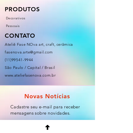
PRODUTOS
Decorativos
Pessoais
CONTATO
Ateliê Fase NOva art, craft, cerâmica
fasenova.arte@gmail.com
(11)99541-9944
São Paulo / Capital / Brasil
www.ateliefasenova.com.br
Novas Notícias
Cadastre seu e-mail para receber
mensagens sobre novidades.
Email