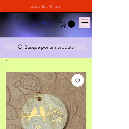
Sejam Bem Vindos
Ateliê Fase NOva
Busque por um produto